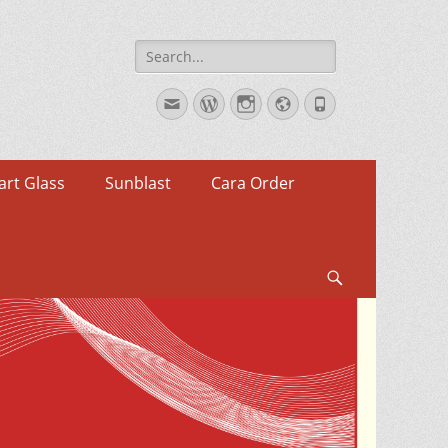
Search
for:
Email
WordPress
Instagram
Website
Phone
rt Glass
Sunblast
Cara Order
Search