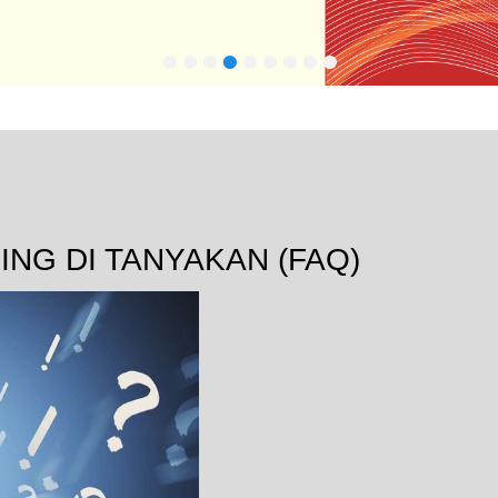
•
•
•
•
•
•
•
•
•
ING DI TANYAKAN
(FAQ)