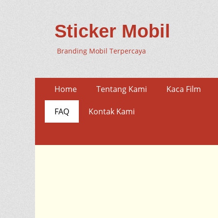
Sticker Mobil
Branding Mobil Terpercaya
Skip
Primary
Home
Tentang Kami
Kaca Film
to
Menu
content
FAQ
Kontak Kami