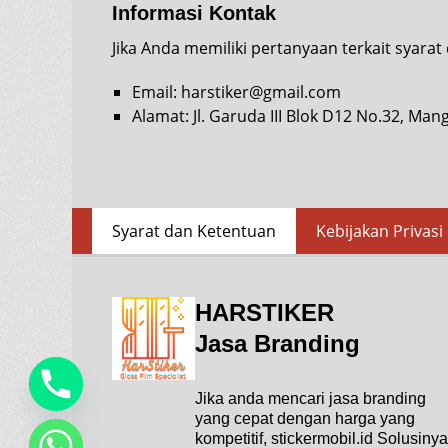
Informasi Kontak
Jika Anda memiliki pertanyaan terkait syara
Email: harstiker@gmail.com
Alamat: Jl. Garuda III Blok D12 No.32, Man
Skip
Footer
Syarat dan Ketentuan
Kebijakan Privasi
to
Menu
content
HARSTIKER
Jasa Branding
Jika anda mencari jasa branding
yang cepat dengan harga yang
kompetitif, stickermobil.id Solusinya