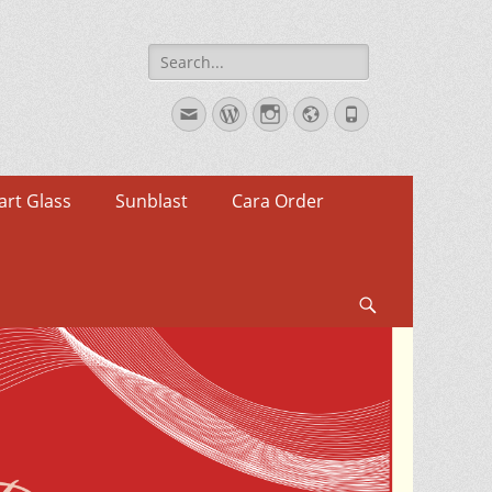
Search
for:
Email
WordPress
Instagram
Website
Phone
rt Glass
Sunblast
Cara Order
Search