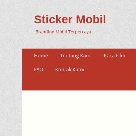
Sticker Mobil
Branding Mobil Terpercaya
Skip
Primary
Home
Tentang Kami
Kaca Film
to
Menu
content
FAQ
Kontak Kami