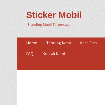
Sticker Mobil
Branding Mobil Terpercaya
Skip
Primary
Home
Tentang Kami
Kaca Film
to
Menu
content
FAQ
Kontak Kami