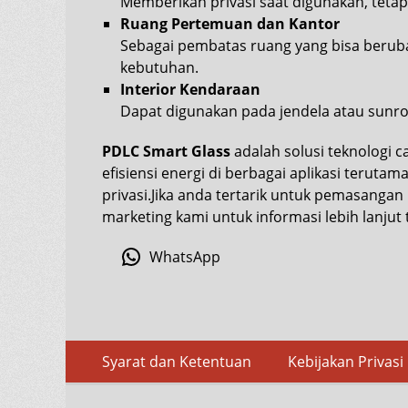
Memberikan privasi saat digunakan, teta
Ruang Pertemuan dan Kantor
Sebagai pembatas ruang yang bisa berub
kebutuhan.
Interior Kendaraan
Dapat digunakan pada jendela atau sunroo
PDLC Smart Glass
adalah solusi teknologi 
efisiensi energi di berbagai aplikasi teru
privasi.Jika anda tertarik untuk pemasanga
marketing kami untuk informasi lebih lanjut t
WhatsApp
Skip
Footer
Syarat dan Ketentuan
Kebijakan Privasi
to
Menu
content