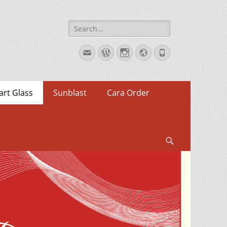
Search
for:
Email
WordPress
Instagram
Website
Phone
rt Glass
Sunblast
Cara Order
Search