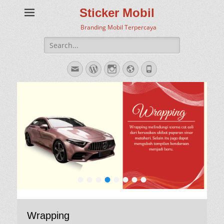
Sticker Mobil
Branding Mobil Terpercaya
Search
for:
Email
WordPress
Instagram
Website
Phone
•
•
•
•
•
•
•
•
Wrapping