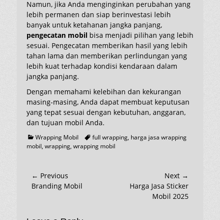
Namun, jika Anda menginginkan perubahan yang
lebih permanen dan siap berinvestasi lebih
banyak untuk ketahanan jangka panjang,
pengecatan mobil
bisa menjadi pilihan yang lebih
sesuai. Pengecatan memberikan hasil yang lebih
tahan lama dan memberikan perlindungan yang
lebih kuat terhadap kondisi kendaraan dalam
jangka panjang.
Dengan memahami kelebihan dan kekurangan
masing-masing, Anda dapat membuat keputusan
yang tepat sesuai dengan kebutuhan, anggaran,
dan tujuan mobil Anda.
Categories
Tags
Wrapping Mobil
full wrapping
,
harga jasa wrapping
mobil
,
wrapping
,
wrapping mobil
Post
← Previous
Next →
Previous
Next
Branding Mobil
Harga Jasa Sticker
navigation
post:
post:
Mobil 2025