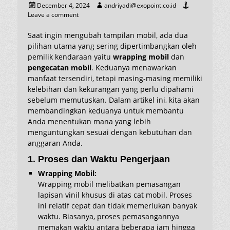
Posted
Author
December 4, 2024
andriyadi@exopoint.co.id
on
Leave a comment
Saat ingin mengubah tampilan mobil, ada dua
pilihan utama yang sering dipertimbangkan oleh
pemilik kendaraan yaitu
wrapping mobil
dan
pengecatan mobil
.
Keduanya menawarkan
manfaat tersendiri, tetapi masing-masing memiliki
kelebihan dan kekurangan yang perlu dipahami
sebelum memutuskan. Dalam artikel ini, kita akan
membandingkan keduanya untuk membantu
Anda menentukan mana yang lebih
menguntungkan sesuai dengan kebutuhan dan
anggaran Anda.
1. Proses dan Waktu Pengerjaan
Wrapping Mobil:
Wrapping mobil melibatkan pemasangan
lapisan vinil
khusus di atas cat mobil. Proses
ini relatif cepat dan tidak memerlukan banyak
waktu. Biasanya, proses pemasangannya
memakan waktu antara beberapa jam hingga